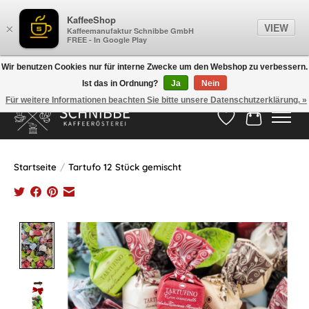
KaffeeShop
VIEW
×
Kaffeemanufaktur Schnibbe GmbH
FREE - In Google Play
Wir benutzen Cookies nur für interne Zwecke um den Webshop zu verbessern.
Ist das in Ordnung?
Ja
Nein
Hotline:
05524-999 33 79
>>> Versandkostenfrei ab 75€ <<<
Für weitere Informationen beachten Sie bitte unsere Datenschutzerklärung. »
Wunschzettel
Ihr Waren
Startseite
/
Tartufo 12 Stück gemischt
Product image slideshow Items