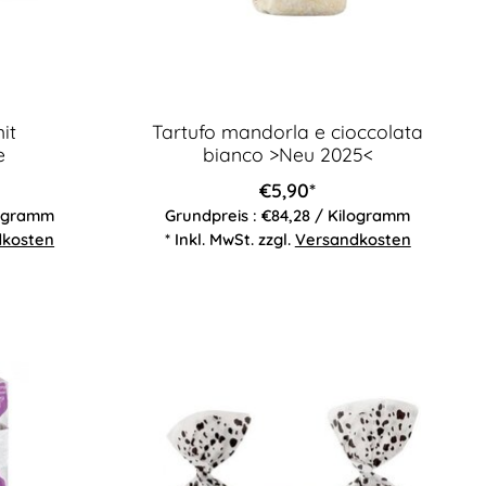
it
Tartufo mandorla e cioccolata
e
bianco >Neu 2025<
€5,90*
logramm
Grundpreis : €84,28 / Kilogramm
dkosten
* Inkl. MwSt. zzgl.
Versandkosten