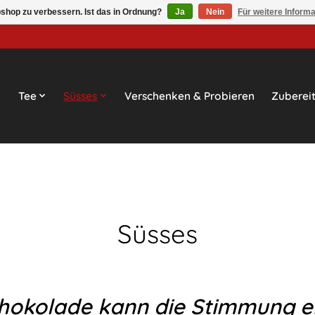
shop zu verbessern. Ist das in Ordnung?
Ja
Nein
Für weitere Inform
Tee
Süsses
Verschenken & Probieren
Zuberei
Süsses
chokolade
kann die Stimmung e