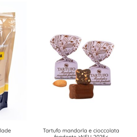
lade
Tartufo mandorla e cioccolata
fondente >NEU 2025<