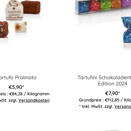
artufo Pralinato
Tartufini Schokoladent
Edition 2024
€5,90*
€7,90*
eis : €84,28 / Kilogramm
Grundpreis : €112,85 / K
wSt. zzgl.
Versandkosten
* Inkl. MwSt. zzgl.
Versan