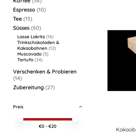
Kaffee
(58)
Espresso
(10)
Tee
(15)
Süsses
(60)
Lasse Lakritz
(16)
Trinkschokoladen &
Kakaobohnen
(12)
Muscovado
(3)
Tartufo
(24)
Verschenken & Probieren
(14)
Zubereitung
(27)
Preis
Preis – Mindestwert
Price maximum value
€
0
- €
20
Kakaobo