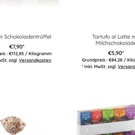
ni Schokoladentrüffel
Tartufo al Latte m
Milchschokolad
€7,90*
€5,90*
is : €112,85 / Kilogramm
Grundpreis : €84,28 / Ki
wSt. zzgl.
Versandkosten
* Inkl. MwSt. zzgl.
Versan