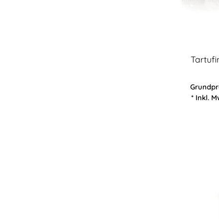
Tartufi
Grundpre
* Inkl. M