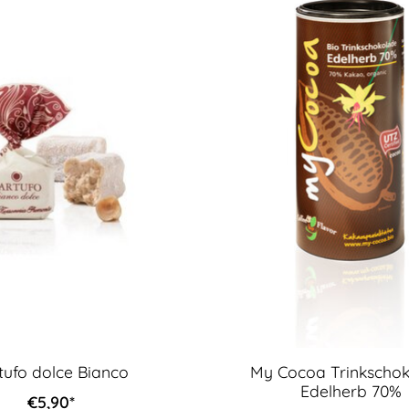
tufo dolce Bianco
My Cocoa Trinkscho
Edelherb 70%
€5,90*