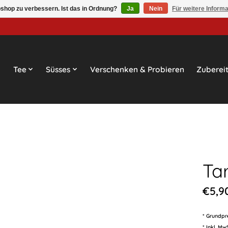
shop zu verbessern. Ist das in Ordnung?
Ja
Nein
Für weitere Inform
Tee
Süsses
Verschenken & Probieren
Zuberei
Ta
€5,9
* Grundpr
* Inkl. Mw