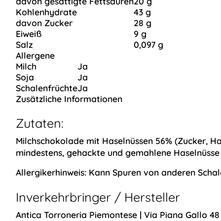
davon gesättigte Fettsäuren
20 g
Kohlenhydrate
43 g
davon Zucker
28 g
Eiweiß
9 g
Salz
0,097 g
Allergene
Milch
Ja
Soja
Ja
Schalenfrüchte
Ja
Zusätzliche Informationen
Zutaten:
Milchschokolade mit
Haselnüssen
56% (Zucker,
Ha
mindestens, gehackte und gemahlene
Haselnüsse
Allergikerhinweis:
Kann Spuren von anderen Schale
Inverkehrbringer / Hersteller
Antica Torroneria Piemontese | Via Piana Gallo 48