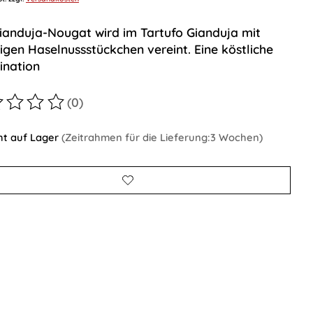
ianduja-Nougat wird im Tartufo Gianduja mit
igen Haselnussstückchen vereint. Eine köstliche
nation
(0)
ewertung dieses Produkts ist
0
von 5
ht auf Lager
(Zeitrahmen für die Lieferung:3 Wochen)