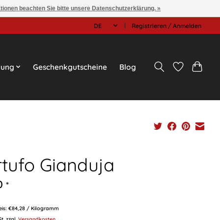
ationen beachten Sie bitte unsere Datenschutzerklärung. »
DE
Registrieren / Anmelden
tung
Geschenkgutscheine
Blog
rtufo Gianduja
0
*
eis: €84,28 / Kilogramm
St. zzgl.
Versandkosten