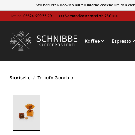
Wir benutzen Cookies nur für interne Zwecke um den Web
Hotline:
05524-999 33 79
>>> Versandkostenfrei ab 75€ <<<
Kaffee
Espresso
Startseite
/
Tartufo Gianduja
Product image slideshow Items