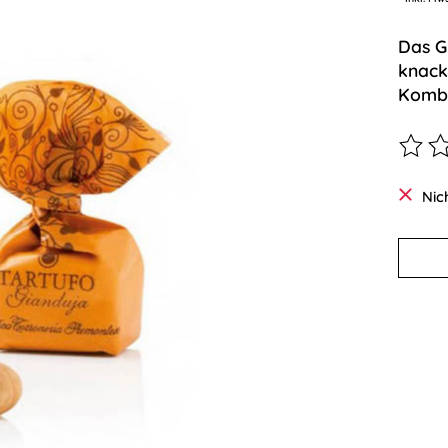
Das G
knack
Kombi
Die B
Nic