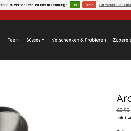
shop zu verbessern. Ist das in Ordnung?
Ja
Nein
Für weitere Inform
Tee
Süsses
Verschenken & Probieren
Zuberei
Ar
€5,95
* Inkl. Mw