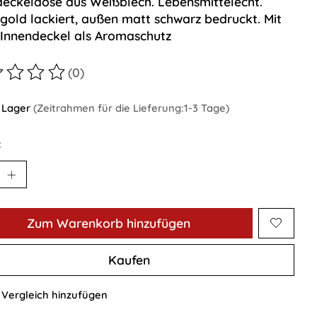
deckeldose aus Weißblech. Lebensmittelecht.
 gold lackiert, außen matt schwarz bedruckt. Mit
 Innendeckel als Aromaschutz
(0)
ewertung dieses Produkts ist
0
von 5
 Lager
(Zeitrahmen für die Lieferung:1-3 Tage)
:
Zum Warenkorb hinzufügen
Kaufen
Vergleich hinzufügen