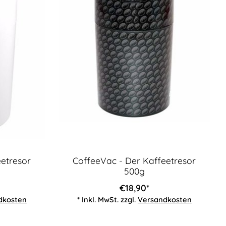
eetresor
CoffeeVac - Der Kaffeetresor
500g
€18,90*
dkosten
* Inkl. MwSt. zzgl.
Versandkosten