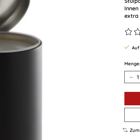
Stülp
Innen
extra
Die B
Auf
Menge
Zum 