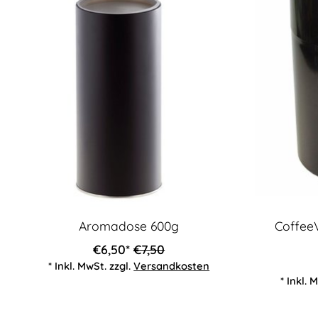
Aromadose 600g
CoffeeV
€6,50*
€7,50
* Inkl. MwSt. zzgl.
Versandkosten
* Inkl. 