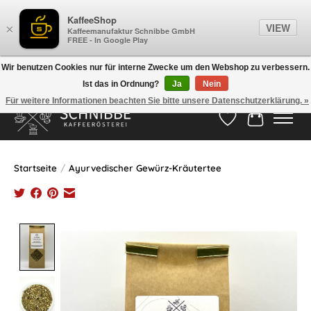
KaffeeShop
VIEW
×
Kaffeemanufaktur Schnibbe GmbH
FREE - In Google Play
Wir benutzen Cookies nur für interne Zwecke um den Webshop zu verbessern.
Ist das in Ordnung?
Ja
Nein
Hotline:
05524-999 33 79
>>> Versandkostenfrei ab 75€ <<<
Für weitere Informationen beachten Sie bitte unsere Datenschutzerklärung. »
Wunschzettel
Ihr Waren
Startseite
/
Ayurvedischer Gewürz-Kräutertee
Product image slideshow Items