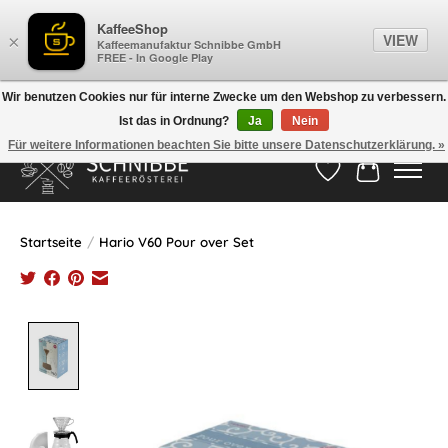
KaffeeShop
VIEW
×
Kaffeemanufaktur Schnibbe GmbH
FREE - In Google Play
Wir benutzen Cookies nur für interne Zwecke um den Webshop zu verbessern.
Ist das in Ordnung?
Ja
Nein
Hotline:
05524-999 33 79
>>> Versandkostenfrei ab 75€ <<<
Für weitere Informationen beachten Sie bitte unsere Datenschutzerklärung. »
Wunschzettel
Ihr Waren
Startseite
/
Hario V60 Pour over Set
Product image slideshow Items