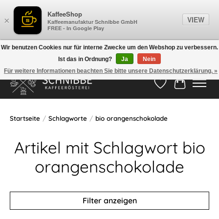
KaffeeShop
VIEW
×
Kaffeemanufaktur Schnibbe GmbH
FREE - In Google Play
Wir benutzen Cookies nur für interne Zwecke um den Webshop zu verbessern.
Ist das in Ordnung?
Ja
Nein
Hotline:
05524-999 33 79
>>> Versandkostenfrei ab 75€ <<<
Für weitere Informationen beachten Sie bitte unsere Datenschutzerklärung. »
Wunschzettel
Ihr Waren
Startseite
/
Schlagworte
/
bio orangenschokolade
Artikel mit Schlagwort bio
orangenschokolade
Filter anzeigen