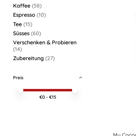
Kaffee
(58)
Espresso
(10)
Tee
(15)
Süsses
(60)
Verschenken & Probieren
(14)
Zubereitung
(27)
Preis
Preis – Mindestwert
Price maximum value
€
0
- €
15
My Cocoa