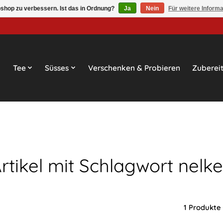
shop zu verbessern. Ist das in Ordnung?
Ja
Nein
Für weitere Inform
Tee
Süsses
Verschenken & Probieren
Zuberei
rtikel mit Schlagwort nelk
1 Produkte