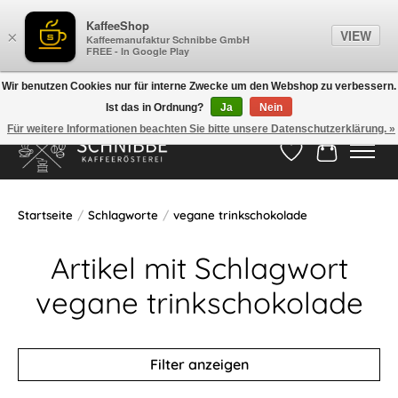
KaffeeShop
VIEW
×
Kaffeemanufaktur Schnibbe GmbH
FREE - In Google Play
Wir benutzen Cookies nur für interne Zwecke um den Webshop zu verbessern.
Ist das in Ordnung?
Ja
Nein
Hotline:
05524-999 33 79
>>> Versandkostenfrei ab 75€ <<<
Für weitere Informationen beachten Sie bitte unsere Datenschutzerklärung. »
Wunschzettel
Ihr Waren
Startseite
/
Schlagworte
/
vegane trinkschokolade
Artikel mit Schlagwort
vegane trinkschokolade
Filter anzeigen