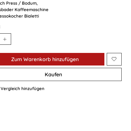
ch Press / Bodum,
sbader Kaffeemaschine
essokocher Bialetti
:
Zum Warenkorb hinzufügen
Kaufen
Vergleich hinzufügen