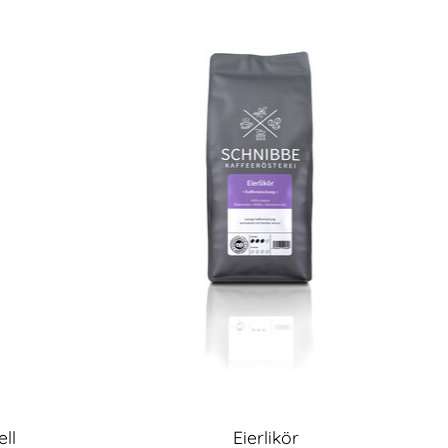
ll
Eierlikör