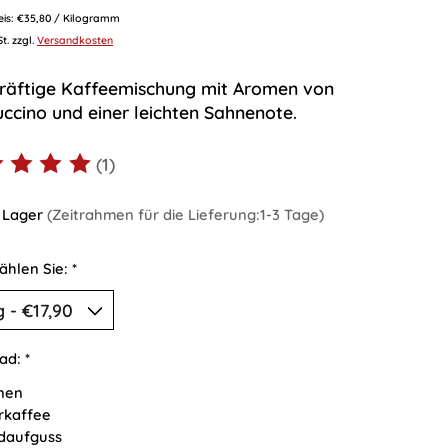
eis: €35,80 / Kilogramm
St. zzgl.
Versandkosten
kräftige Kaffeemischung mit Aromen von
ccino und einer leichten Sahnenote.
(1)
ewertung dieses Produkts ist
5
von 5
 Lager
(Zeitrahmen für die Lieferung:1-3 Tage)
wählen Sie:
*
ad:
*
nen
erkaffee
daufguss