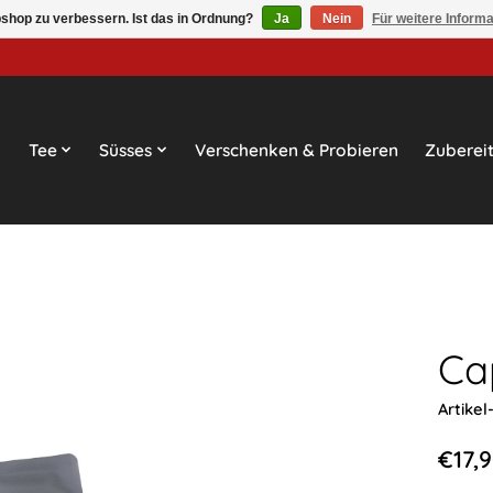
shop zu verbessern. Ist das in Ordnung?
Ja
Nein
Für weitere Inform
Tee
Süsses
Verschenken & Probieren
Zuberei
Ca
Artike
€17,