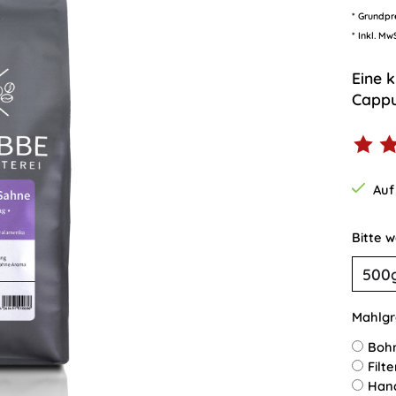
* Grundpr
* Inkl. Mw
Eine 
Cappu
Die B
Auf
Bitte 
Mahlgr
Boh
Filt
Han