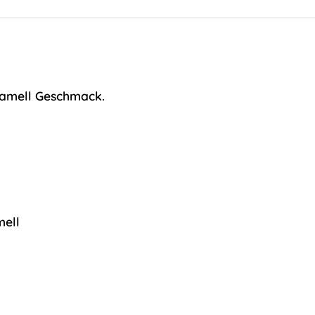
ramell Geschmack.
mell