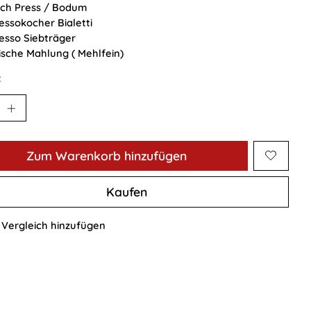
ch Press / Bodum
essokocher Bialetti
esso Siebträger
ische Mahlung ( Mehlfein)
:
Zum Warenkorb hinzufügen
Kaufen
Vergleich hinzufügen