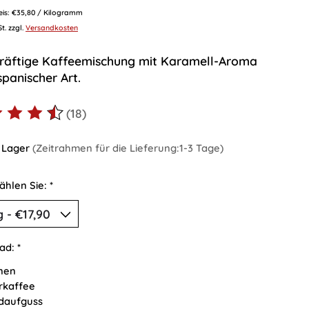
eis: €35,80 / Kilogramm
St. zzgl.
Versandkosten
kräftige Kaffeemischung mit Karamell-Aroma
spanischer Art.
(18)
ewertung dieses Produkts ist
4.8
von 5
 Lager
(Zeitrahmen für die Lieferung:1-3 Tage)
wählen Sie:
*
ad:
*
nen
erkaffee
daufguss