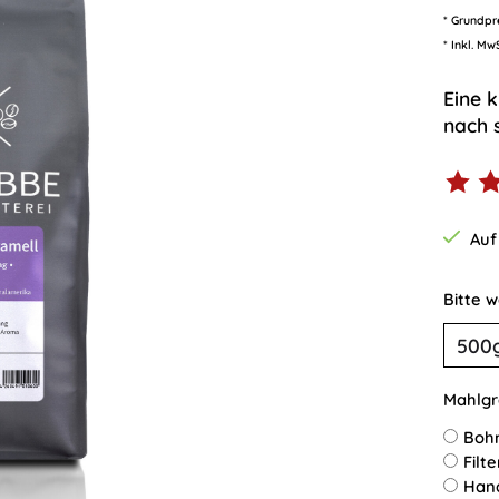
* Grundpr
* Inkl. Mw
Eine 
nach 
Die B
Auf
Bitte 
Mahlgr
Boh
Filt
Han