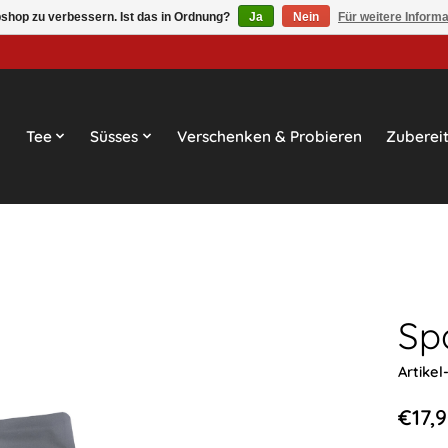
shop zu verbessern. Ist das in Ordnung?
Ja
Nein
Für weitere Inform
Tee
Süsses
Verschenken & Probieren
Zuberei
Sp
Artike
€17,