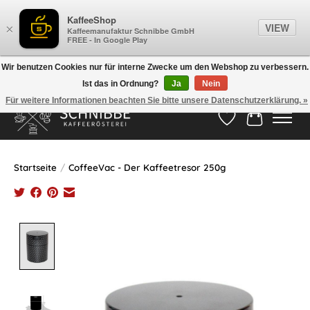
KaffeeShop
VIEW
×
Kaffeemanufaktur Schnibbe GmbH
FREE - In Google Play
Wir benutzen Cookies nur für interne Zwecke um den Webshop zu verbessern.
Ist das in Ordnung?
Ja
Nein
Hotline:
05524-999 33 79
>>> Versandkostenfrei ab 75€ <<<
Für weitere Informationen beachten Sie bitte unsere Datenschutzerklärung. »
Wunschzettel
Ihr Waren
Startseite
/
CoffeeVac - Der Kaffeetresor 250g
Product image slideshow Items