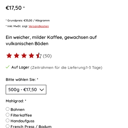
€17,50
*
* Grundpreis: €35,00 / Kilogramm
* Inkl. MwSt. zzgl.
Versandkosten
Ein weicher, milder Kaffee, gewachsen auf
vulkanischen Böden
(50)
Die Bewertung dieses Produkts ist
4.95
von 5
Auf Lager
(Zeitrahmen für die Lieferung:1-3 Tage)
Bitte wählen Sie:
*
Mahlgrad:
*
Bohnen
Filterkaffee
Handaufguss
French Press / Bodum