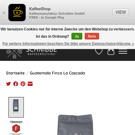
KaffeeShop
VIEW
×
Kaffeemanufaktur Schnibbe GmbH
FREE - In Google Play
Wir benutzen Cookies nur für interne Zwecke um den Webshop zu verbessern.
Ist das in Ordnung?
Ja
Nein
Hotline:
05524-999 33 79
>>> Versandkostenfrei ab 75€ <<<
Für weitere Informationen beachten Sie bitte unsere Datenschutzerklärung. »
Wunschzettel
Ihr Waren
Startseite
/
Guatemala Finca La Cascada
Product image slideshow Items