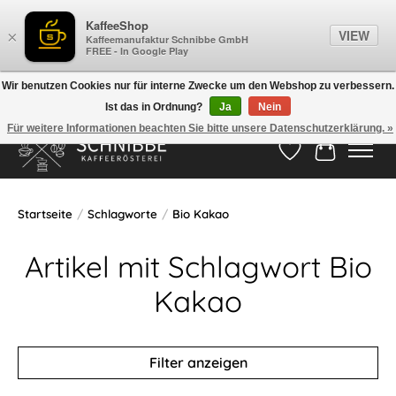
KaffeeShop
VIEW
×
Kaffeemanufaktur Schnibbe GmbH
FREE - In Google Play
Wir benutzen Cookies nur für interne Zwecke um den Webshop zu verbessern.
Ist das in Ordnung?
Ja
Nein
Hotline:
05524-999 33 79
>>> Versandkostenfrei ab 75€ <<<
Für weitere Informationen beachten Sie bitte unsere Datenschutzerklärung. »
Wunschzettel
Ihr Waren
Startseite
/
Schlagworte
/
Bio Kakao
Artikel mit Schlagwort Bio
Kakao
Filter anzeigen