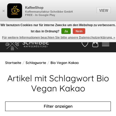
KaffeeShop
VIEW
×
Kaffeemanufaktur Schnibbe GmbH
FREE - In Google Play
Wir benutzen Cookies nur für interne Zwecke um den Webshop zu verbessern.
Ist das in Ordnung?
Ja
Nein
Hotline:
05524-999 33 79
>>> Versandkostenfrei ab 75€ <<<
Für weitere Informationen beachten Sie bitte unsere Datenschutzerklärung. »
Wunschzettel
Ihr Waren
Startseite
/
Schlagworte
/
Bio Vegan Kakao
Artikel mit Schlagwort Bio
Vegan Kakao
Filter anzeigen