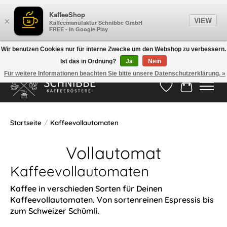
KaffeeShop
VIEW
×
Kaffeemanufaktur Schnibbe GmbH
FREE - In Google Play
Wir benutzen Cookies nur für interne Zwecke um den Webshop zu verbessern.
Ist das in Ordnung?
Ja
Nein
Hotline:
05524-999 33 79
>>> Versandkostenfrei ab 75€ <<<
Für weitere Informationen beachten Sie bitte unsere Datenschutzerklärung. »
Wunschzettel
Ihr Waren
Startseite
/
Kaffeevollautomaten
Vollautomat
Kaffeevollautomaten
Kaffee in verschieden Sorten für Deinen
Kaffeevollautomaten. Von sortenreinen Espressis bis
zum Schweizer Schümli.